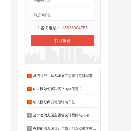
*
咨询电话：
13823304756
获取报价
暑假将至，幼儿园施工需要注意哪些事项？
1
幼儿园如何解决高空抛物问题？
2
幼儿园鹅卵石地面铺装工艺
3
全方位幼儿园主题墙设计思路与想法
4
有趣的幼儿园设计与孩子们互动教学有什么作用？
5