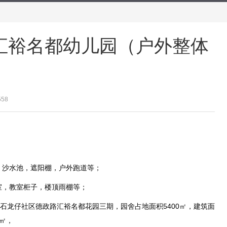
汇裕名都幼儿园（户外整体
558
，沙水池，遮阳棚，户外跑道等；
室，教室柜子，楼顶雨棚等；
石龙仔社区德政路汇裕名都花园三期，园舍占地面积5400㎡，建筑面
5㎡，