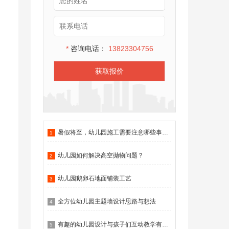
*
咨询电话：
13823304756
获取报价
暑假将至，幼儿园施工需要注意哪些事项？
1
幼儿园如何解决高空抛物问题？
2
幼儿园鹅卵石地面铺装工艺
3
全方位幼儿园主题墙设计思路与想法
4
有趣的幼儿园设计与孩子们互动教学有什么作用？
5