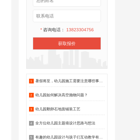
*
咨询电话：
13823304756
获取报价
暑假将至，幼儿园施工需要注意哪些事项？
1
幼儿园如何解决高空抛物问题？
2
幼儿园鹅卵石地面铺装工艺
3
全方位幼儿园主题墙设计思路与想法
4
有趣的幼儿园设计与孩子们互动教学有什么作用？
5