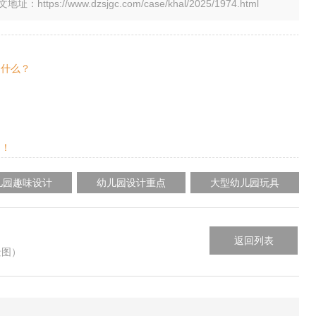
tps://www.dzsjgc.com/case/khal/2025/1974.html
是什么？
的！
儿园趣味设计
幼儿园设计重点
大型幼儿园玩具
返回列表
景图）