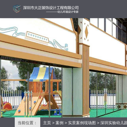
当前位置：
主页
>
案例
>
实景案例现场图
> 深圳实验幼儿