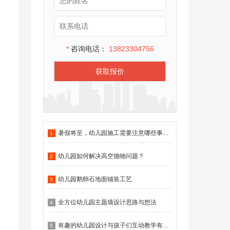
*
咨询电话：
13823304756
获取报价
暑假将至，幼儿园施工需要注意哪些事项？
1
幼儿园如何解决高空抛物问题？
2
幼儿园鹅卵石地面铺装工艺
3
全方位幼儿园主题墙设计思路与想法
4
有趣的幼儿园设计与孩子们互动教学有什么作用？
5