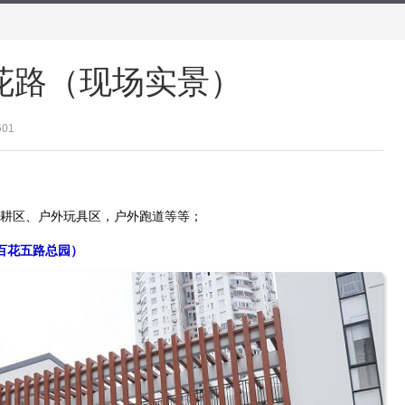
花路（现场实景）
601
耕区、户外玩具区，户外跑道等等；
百花五路总园）