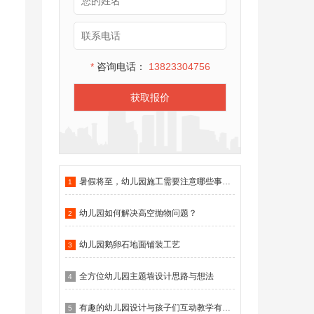
*
咨询电话：
13823304756
获取报价
暑假将至，幼儿园施工需要注意哪些事项？
1
幼儿园如何解决高空抛物问题？
2
幼儿园鹅卵石地面铺装工艺
3
全方位幼儿园主题墙设计思路与想法
4
有趣的幼儿园设计与孩子们互动教学有什么作用？
5