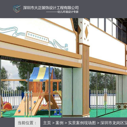
当前位置：
主页
>
案例
>
实景案例现场图
> 深圳市龙岗区