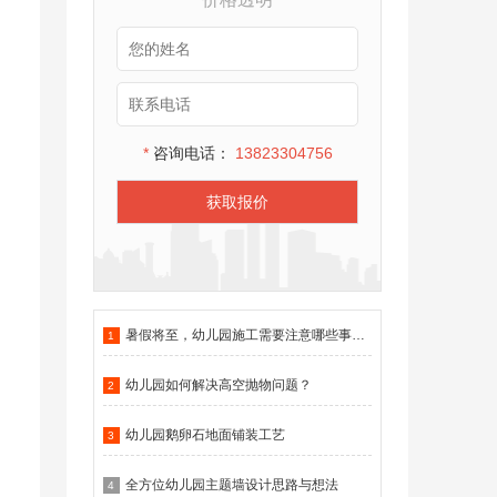
*
咨询电话：
13823304756
获取报价
暑假将至，幼儿园施工需要注意哪些事项？
1
幼儿园如何解决高空抛物问题？
2
幼儿园鹅卵石地面铺装工艺
3
全方位幼儿园主题墙设计思路与想法
4