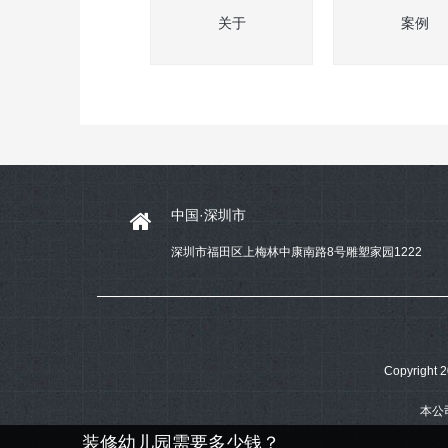
关于
案例
中国·深圳市
深圳市福田区上梅林中康南路8号雕塑家园1222
Copyrig
本公
装修幼儿园需要多少钱？