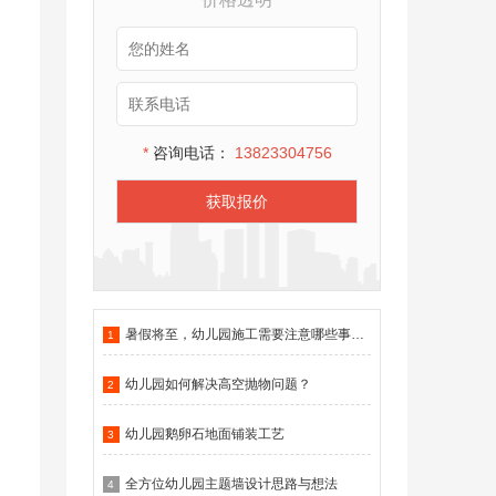
*
咨询电话：
13823304756
获取报价
暑假将至，幼儿园施工需要注意哪些事项？
1
幼儿园如何解决高空抛物问题？
2
幼儿园鹅卵石地面铺装工艺
3
全方位幼儿园主题墙设计思路与想法
4