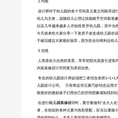
2.均衡
设计师对于幼儿园的各个空间及元素之间能否进
幼儿为主体，追随幼儿心理让技能赋予空间新形
以近几年越来越多人开始投资开幼儿园，其中当
今天就来给大家分享一下老房子改造成幼儿园在
于破旧建议大家最好放弃，因为安全问维利达幼
3.光线
人类喜欢大自然的美景，常常把阳光直接引进室
内装装修设计空间更为亲切自然。
专业的幼儿园设计师必须把三者结合发挥1+1+
儿园设计公司。 只有将这些元素巧妙结合运用
能更好的激励孩子们用自己的空间想象感知找到
在进行
幼儿园装修设计
时，要尽量做到“去大人
者，在创设的各种元素与色彩搭配，应当以遵循
境中得到什么，才是儿童环境设计的关键理念。