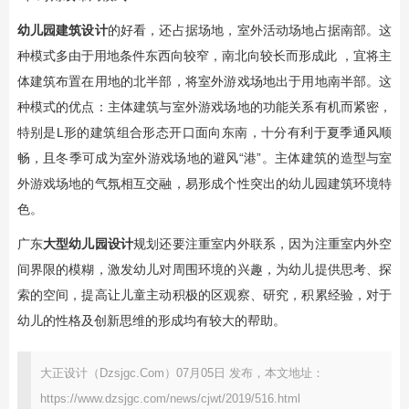
幼儿园建筑设计
的好看，还占据场地，室外活动场地占据南部。这
种模式多由于用地条件东西向较窄，南北向较长而形成此 ，宜将主
体建筑布置在用地的北半部，将室外游戏场地出于用地南半部。这
种模式的优点：主体建筑与室外游戏场地的功能关系有机而紧密，
特别是L形的建筑组合形态开口面向东南，十分有利于夏季通风顺
畅，且冬季可成为室外游戏场地的避风“港”。主体建筑的造型与室
外游戏场地的气氛相互交融，易形成个性突出的幼儿园建筑环境特
色。
广东
大型幼儿园设计
规划还要注重室内外联系，因为注重室内外空
间界限的模糊，激发幼儿对周围环境的兴趣，为幼儿提供思考、探
索的空间，提高让儿童主动积极的区观察、研究，积累经验，对于
幼儿的性格及创新思维的形成均有较大的帮助。
大正设计（Dzsjgc.Com）07月05日 发布，本文地址：
https://www.dzsjgc.com/news/cjwt/2019/516.html