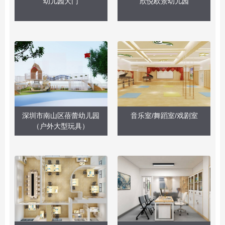
幼儿园大门
欣悦欧景幼儿园
深圳市南山区蓓蕾幼儿园
音乐室/舞蹈室/戏剧室
（户外大型玩具）