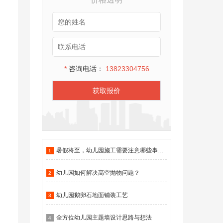
*
咨询电话：
13823304756
获取报价
暑假将至，幼儿园施工需要注意哪些事项？
1
幼儿园如何解决高空抛物问题？
2
幼儿园鹅卵石地面铺装工艺
3
全方位幼儿园主题墙设计思路与想法
4