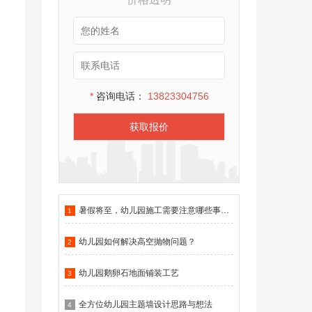
*
咨询电话：
13823304756
获取报价
暑假将至，幼儿园施工需要注意哪些事项？
1
幼儿园如何解决高空抛物问题？
2
幼儿园鹅卵石地面铺装工艺
3
全方位幼儿园主题墙设计思路与想法
4