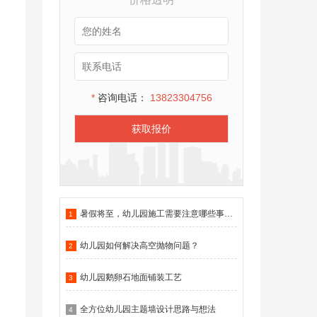
*
咨询电话：
13823304756
获取报价
暑假将至，幼儿园施工需要注意哪些事项？
1
幼儿园如何解决高空抛物问题？
2
幼儿园鹅卵石地面铺装工艺
3
全方位幼儿园主题墙设计思路与想法
4