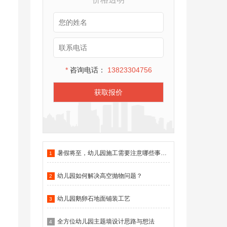
*
咨询电话：
13823304756
获取报价
暑假将至，幼儿园施工需要注意哪些事项？
1
幼儿园如何解决高空抛物问题？
2
幼儿园鹅卵石地面铺装工艺
3
全方位幼儿园主题墙设计思路与想法
4