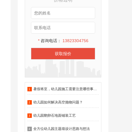
*
咨询电话：
13823304756
获取报价
暑假将至，幼儿园施工需要注意哪些事项？
1
幼儿园如何解决高空抛物问题？
2
幼儿园鹅卵石地面铺装工艺
3
全方位幼儿园主题墙设计思路与想法
4