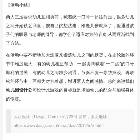
【活动小结】
两人三足要求幼儿互相协商，喊着统一口号一起往前走，很多幼儿
之间开始缺乏商量，按自己的想法走，刚走几步就摔了，但通过孩
子们的联系与老师的引导，都学会了适应对方的节奏,从而逐渐找到
了方法。
在活动中要不断地加大难度来锻炼幼儿之间的默契，在走轮胎的环
节中难度最大，有的幼儿相互帮助，一起协商喊着“一二跳”的口号
顺利的过关，有的幼儿之间缺少沟通，节奏不统一导致摔跤。再放
松的环节中，互相为对方着想，增进两人之间感情。总的来说我们
幼儿园设计公司
设计此游戏的目标就是增加幼儿的配合与加强身体
的锻炼。
大正设计（Dzsjgc.Com）07月23日 发布，本文地址：
https://www.dzsjgc.com/news/dzdt/2019/572.html