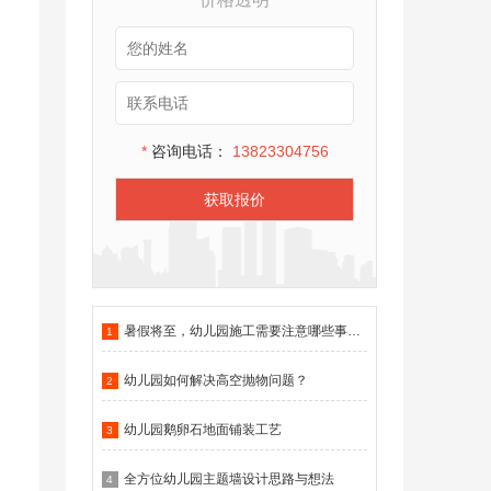
*
咨询电话：
13823304756
获取报价
暑假将至，幼儿园施工需要注意哪些事项？
1
幼儿园如何解决高空抛物问题？
2
幼儿园鹅卵石地面铺装工艺
3
全方位幼儿园主题墙设计思路与想法
4