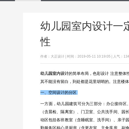
幼儿园室内设计一
性
作者：大正设计 | 时间：2019-05-11 10:19:05 | 人气：13
幼儿园室内设计
的简单布局，色彩设计 注意整体
其不能没有留白，到处都是花里胡哨的。注意楼体
一、空间设计的分区
一方面，幼儿园建筑可分为三部分：办公接待区
（含晨检、隔离室）、门卫室、公共洗手间、园
动区包括各班教室（含睡眠室、洗手间）、亲子
勤服务区核心是厨房（含更衣室、主食库房、副