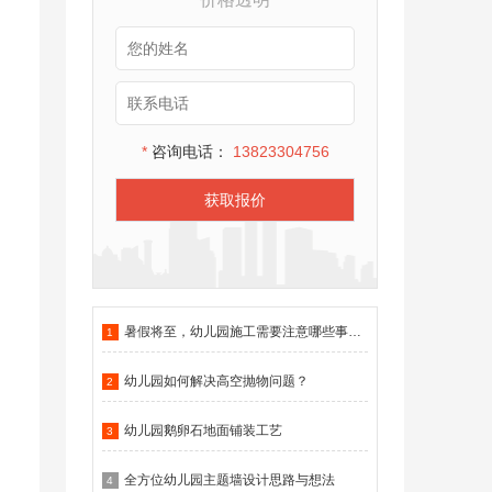
*
咨询电话：
13823304756
获取报价
暑假将至，幼儿园施工需要注意哪些事项？
1
幼儿园如何解决高空抛物问题？
2
幼儿园鹅卵石地面铺装工艺
3
全方位幼儿园主题墙设计思路与想法
4