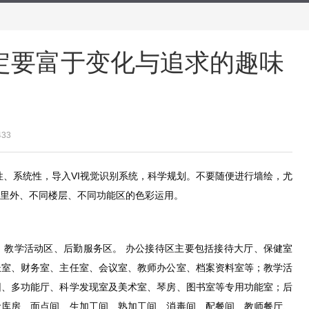
定要富于变化与追求的趣味
433
性、系统性，导入VI视觉识别系统，科学规划。不要随便进行墙绘，尤
里外、不同楼层、不同功能区的色彩运用。
、教学活动区、后勤服务区。 办公接待区主要包括接待大厅、保健室
长室、财务室、主任室、会议室、教师办公室、档案资料室等；教学活
园、多功能厅、科学发现室及美术室、琴房、图书室等专用功能室；后
食库房、面点间、生加工间、熟加工间、消毒间、配餐间、教师餐厅、