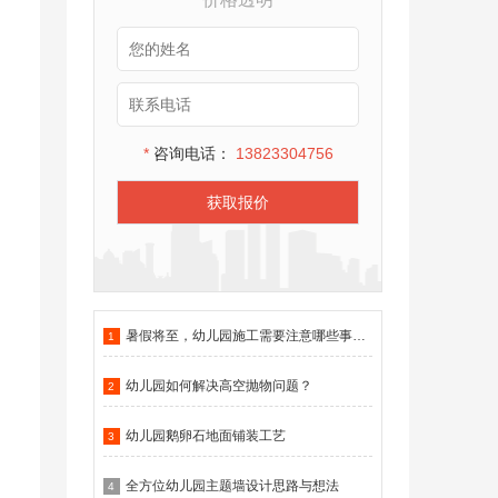
*
咨询电话：
13823304756
获取报价
暑假将至，幼儿园施工需要注意哪些事项？
1
幼儿园如何解决高空抛物问题？
2
幼儿园鹅卵石地面铺装工艺
3
全方位幼儿园主题墙设计思路与想法
4