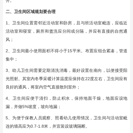
分。
二、卫生间区域规划要合理
1、卫生间位置需邻近活动室和卧房，且与班活动室毗连，应临近
活动室和寝室，厕所和盥洗应分间或分隔，并应有直接的自然通
风；
2、卫生间最小使用面积不得小于15平米。布置应组合紧凑，管道
集中；
3、幼儿卫生间需要定期清洗消毒，最好设置在南向，以便接受阳
光照射。其室内冬季采暖计算温度应保持在22度左右，卫生间应有
良好的通风，将室内空气直接散到室外；
4、卫生间应便于清扫，防止积水，保持地面干燥，地面应设地
漏，并做5%坡度，坡向地漏；
5、为便于保教人员观察、照看幼儿使用情况，卫生间与活动室毗
连的墙高应为0.7-1.8米，并宜装设玻璃隔断。