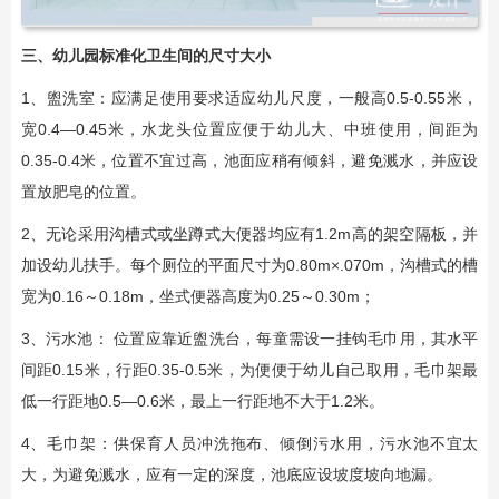
三、幼儿园标准化卫生间的尺寸大小
1、盥洗室：应满足使用要求适应幼儿尺度，一般高0.5-0.55米，
宽0.4—0.45米，水龙头位置应便于幼儿大、中班使用，间距为
0.35-0.4米，位置不宜过高，池面应稍有倾斜，避免溅水，并应设
置放肥皂的位置。
2、无论采用沟槽式或坐蹲式大便器均应有1.2m高的架空隔板，并
加设幼儿扶手。每个厕位的平面尺寸为0.80m×.070m，沟槽式的槽
宽为0.16～0.18m，坐式便器高度为0.25～0.30m；
3、污水池： 位置应靠近盥洗台，每童需设一挂钩毛巾用，其水平
间距0.15米，行距0.35-0.5米，为便便于幼儿自己取用，毛巾架最
低一行距地0.5—0.6米，最上一行距地不大于1.2米。
4、毛巾架：供保育人员冲洗拖布、倾倒污水用，污水池不宜太
大，为避免溅水，应有一定的深度，池底应设坡度坡向地漏。