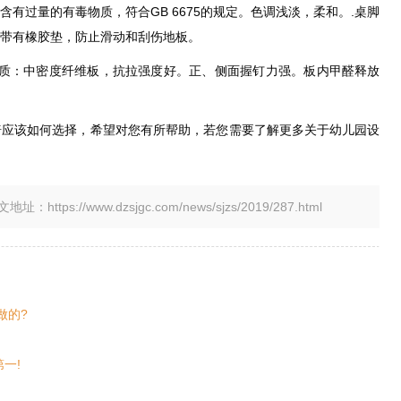
有过量的有毒物质，符合GB 6675的规定。色调浅淡，柔和。.桌脚
带有橡胶垫，防止滑动和刮伤地板。
要材质：中密度纤维板，抗拉强度好。正、侧面握钉力强。板内甲醛释放
椅应该如何选择，希望对您有所帮助，若您需要了解更多关于幼儿园设
tps://www.dzsjgc.com/news/sjzs/2019/287.html
做的?
一!