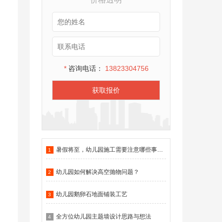
*
咨询电话：
13823304756
获取报价
暑假将至，幼儿园施工需要注意哪些事项？
1
幼儿园如何解决高空抛物问题？
2
幼儿园鹅卵石地面铺装工艺
3
全方位幼儿园主题墙设计思路与想法
4