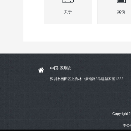
关于
案例
中国·深圳市
深圳市福田区上梅林中康南路8号雕塑家园1222
Copyrig
本公