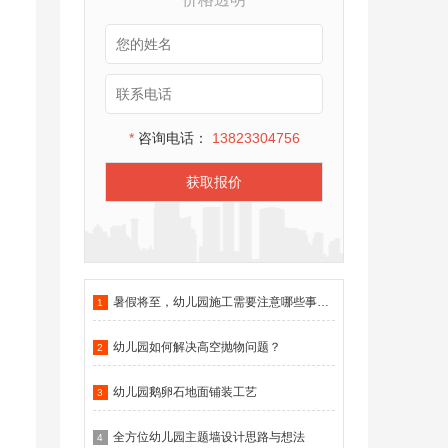
*
咨询电话：
13823304756
获取报价
暑假将至，幼儿园施工需要注意哪些事项？
1
幼儿园如何解决高空抛物问题？
2
幼儿园鹅卵石地面铺装工艺
3
全方位幼儿园主题墙设计思路与想法
4