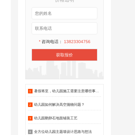
*
咨询电话：
13823304756
获取报价
暑假将至，幼儿园施工需要注意哪些事项？
1
幼儿园如何解决高空抛物问题？
2
幼儿园鹅卵石地面铺装工艺
3
全方位幼儿园主题墙设计思路与想法
4