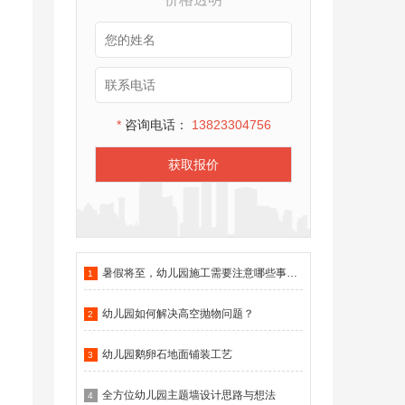
*
咨询电话：
13823304756
获取报价
暑假将至，幼儿园施工需要注意哪些事项？
1
幼儿园如何解决高空抛物问题？
2
幼儿园鹅卵石地面铺装工艺
3
全方位幼儿园主题墙设计思路与想法
4