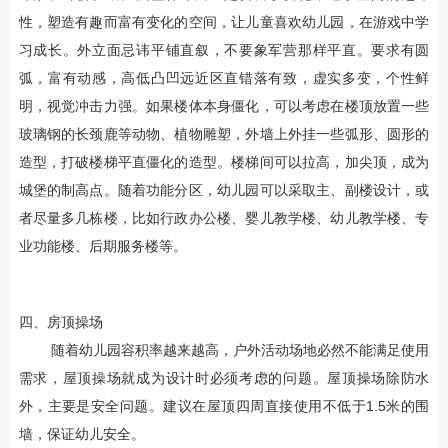
性，塑造有趣而富有变化的空间，让儿童喜欢幼儿园，在游戏中学
习成长。外立面忌讳平铺直叙，不要象军营那样平直。要求有圆
弧，富有动感，高低凸凹远近区直错落有致，虚实多变，个性鲜
明，视觉冲击力强。如果楼体本身僵化，可以考虑在楼顶放置一些
玻璃钢的长颈鹿等动物、植物雕塑，外墙上外挂一些弧形、圆形的
造型，打破楼梯平直僵化的造型。楼梯间可以拉高，加尖顶，成为
城堡的制高点。随着功能分区，幼儿园可以采取主、副楼设计，或
者尽量多几栋楼，比如行政办公楼、婴儿教学楼、幼儿教学楼、专
业功能楼、后期服务楼等。
四、房顶操场
随着幼儿园容积率越来越高，户外活动场地必然不能满足使用
需求，屋顶操场就成为设计时必须考虑的问题。屋顶操场除防水
外，主要是安全问题。建议在屋顶四周直接使用不低于1.5米的围
墙，保证幼儿安全。