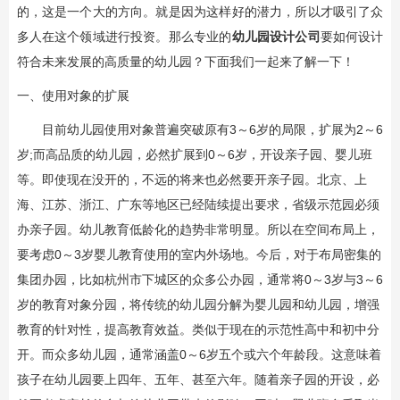
的，这是一个大的方向。就是因为这样好的潜力，所以才吸引了众
多人在这个领域进行投资。那么专业的
幼儿园设计公司
要如何设计
符合未来发展的高质量的幼儿园？下面我们一起来了解一下！
一、使用对象的扩展
目前幼儿园使用对象普遍突破原有3～6岁的局限，扩展为2～6
岁;而高品质的幼儿园，必然扩展到0～6岁，开设亲子园、婴儿班
等。即使现在没开的，不远的将来也必然要开亲子园。北京、上
海、江苏、浙江、广东等地区已经陆续提出要求，省级示范园必须
办亲子园。幼儿教育低龄化的趋势非常明显。所以在空间布局上，
要考虑0～3岁婴儿教育使用的室内外场地。今后，对于布局密集的
集团办园，比如杭州市下城区的众多公办园，通常将0～3岁与3～6
岁的教育对象分园，将传统的幼儿园分解为婴儿园和幼儿园，增强
教育的针对性，提高教育效益。类似于现在的示范性高中和初中分
开。而众多幼儿园，通常涵盖0～6岁五个或六个年龄段。这意味着
孩子在幼儿园要上四年、五年、甚至六年。随着亲子园的开设，必