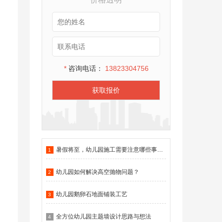
*
咨询电话：
13823304756
获取报价
暑假将至，幼儿园施工需要注意哪些事项？
1
幼儿园如何解决高空抛物问题？
2
幼儿园鹅卵石地面铺装工艺
3
全方位幼儿园主题墙设计思路与想法
4