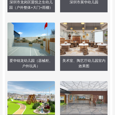
深圳市龙岗区茵悦之生幼儿
深圳市展华幼儿园
园（户外整体+大门+雨棚）
爱华锦龙幼儿园（器械柜、
美术室、陶艺厅幼儿园室内
户外玩具）
效果图