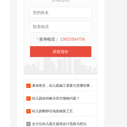
*
咨询电话：
13823304756
获取报价
暑假将至，幼儿园施工需要注意哪些事项？
1
幼儿园如何解决高空抛物问题？
2
幼儿园鹅卵石地面铺装工艺
3
全方位幼儿园主题墙设计思路与想法
4