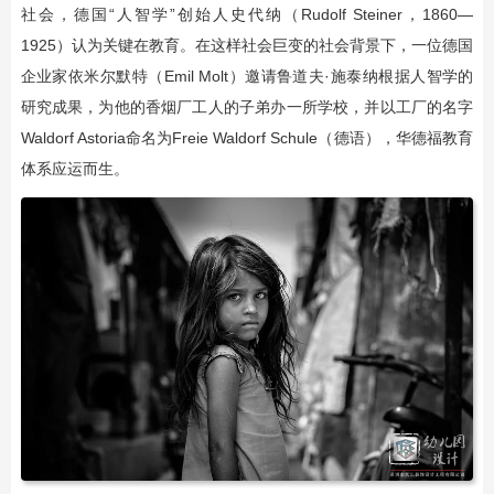
社会，德国“人智学”创始人史代纳（Rudolf Steiner，1860—
1925）认为关键在教育。在这样社会巨变的社会背景下，一位德国
企业家依米尔默特（Emil Molt）邀请鲁道夫·施泰纳根据人智学的
研究成果，为他的香烟厂工人的子弟办一所学校，并以工厂的名字
Waldorf Astoria命名为Freie Waldorf Schule（德语），华德福教育
体系应运而生。