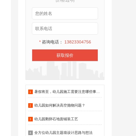
*
咨询电话：
13823304756
获取报价
暑假将至，幼儿园施工需要注意哪些事项？
1
幼儿园如何解决高空抛物问题？
2
幼儿园鹅卵石地面铺装工艺
3
全方位幼儿园主题墙设计思路与想法
4