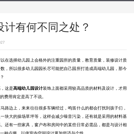
设计有何不同之处？
027
所以在选择幼儿园上会格外的注重园所的质量，教育质量，装修设计质
分数，所以很多幼儿园园长尽可能把自己园所打造成高端幼儿园，那今
？
高，这是
高端幼儿园设计
装饰上面都采用较高品质的材料及设计，才用
的费用肯定是高了不说。
在马路边上，来来往往很多车辆经过，鸣笛什么的都会打扰到孩子们，
又一块大的操场草坪等，这样会减少噪音污染，还有就是采用的材料基
高。还有一些家具，窗户布和房间中的某些日常必需品，都是与设计相
一种点缀，以使室内空间设计更加舒适与个性。