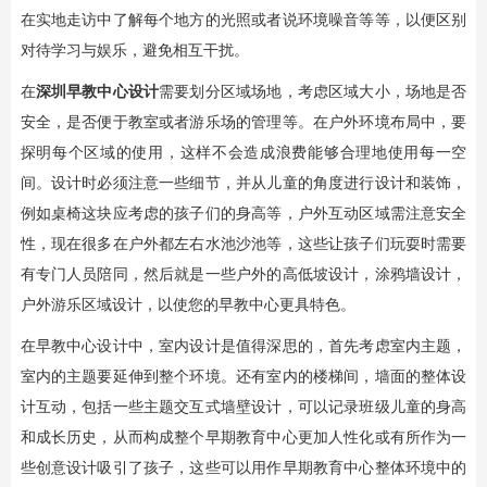
在实地走访中了解每个地方的光照或者说环境噪音等等，以便区别
对待学习与娱乐，避免相互干扰。
在
深圳早教中心设计
需要划分区域场地，考虑区域大小，场地是否
安全，是否便于教室或者游乐场的管理等。在户外环境布局中，要
探明每个区域的使用，这样不会造成浪费能够合理地使用每一空
间。设计时必须注意一些细节，并从儿童的角度进行设计和装饰，
例如桌椅这块应考虑的孩子们的身高等，户外互动区域需注意安全
性，现在很多在户外都左右水池沙池等，这些让孩子们玩耍时需要
有专门人员陪同，然后就是一些户外的高低坡设计，涂鸦墙设计，
户外游乐区域设计，以使您的早教中心更具特色。
在早教中心设计中，室内设计是值得深思的，首先考虑室内主题，
室内的主题要延伸到整个环境。还有室内的楼梯间，墙面的整体设
计互动，包括一些主题交互式墙壁设计，可以记录班级儿童的身高
和成长历史，从而构成整个早期教育中心更加人性化或有所作为一
些创意设计吸引了孩子，这些可以用作早期教育中心整体环境中的