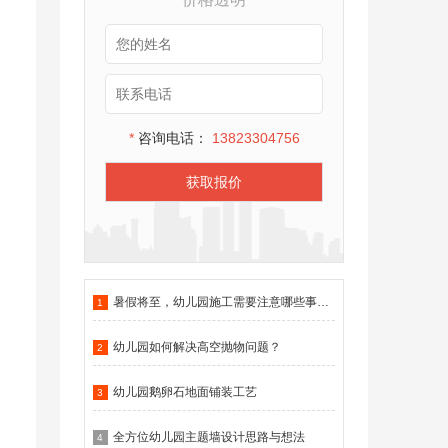
*
咨询电话：
13823304756
获取报价
暑假将至，幼儿园施工需要注意哪些事项？
1
幼儿园如何解决高空抛物问题？
2
幼儿园鹅卵石地面铺装工艺
3
全方位幼儿园主题墙设计思路与想法
4