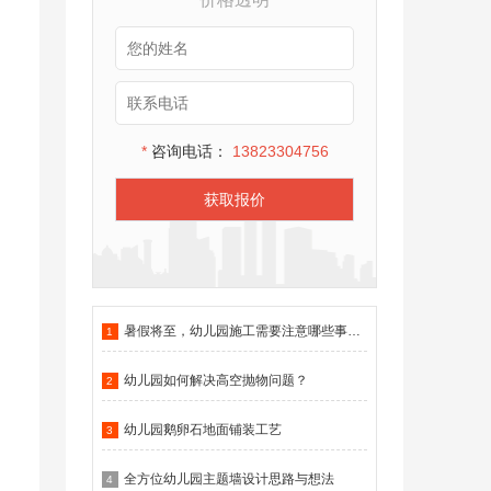
*
咨询电话：
13823304756
获取报价
暑假将至，幼儿园施工需要注意哪些事项？
1
幼儿园如何解决高空抛物问题？
2
幼儿园鹅卵石地面铺装工艺
3
全方位幼儿园主题墙设计思路与想法
4