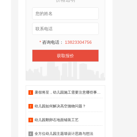
*
咨询电话：
13823304756
获取报价
暑假将至，幼儿园施工需要注意哪些事项？
1
幼儿园如何解决高空抛物问题？
2
幼儿园鹅卵石地面铺装工艺
3
全方位幼儿园主题墙设计思路与想法
4