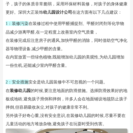
子，孩子的体质非常脆弱，采用环保材料装修，对孩子的身体健康
更好。深圳大正装饰
幼儿园设计公司
在这方面有以下几点建议：
在装修过程中使用甲醛捕捉剂、甲醛封闭剂等化学物
1：装修污染
品减少游离甲醛,在一定程度上改善室内空气质量，
在装修完成后注意房子的通风,加快甲醛的消除，同时借助空气净化
器等物理设备,减少甲醛的含量。
在内室放置一些绿色植物,既能增加幼儿园的美观性,为幼儿园增加
一份生机,还能减少室内甲醛含量。
安全是幼儿园装修中不可忽视的一个问题。
2：安全措施
在
装修幼儿园
的时候,要注意地面的防滑措施。选择防滑效果好的地
板或地砖,避免孩子滑倒和摔倒，许多人会在地面铺设地毯防止孩子
摔倒,但容易吸收灰尘,对孩子的健康非常不利。
另外孩子好奇心重,没有安全意识,在装修幼儿园的时候,尽量不要在
儿童活动的地方堆放杂物,避免孩子在玩耍时受到伤害。