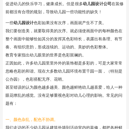
促进幼儿的快乐学习，健康成长。但是很多
幼儿园设计公司
在装修
前都没有合理的规划，导致幼儿园一些功能性的缺失！
一些
幼儿园设计
色彩如果没有次序，画面就产生不了美。
我们要创造美，就要取得美的次序。就必须使画面中的每种颜色在
整个画面中能够恰如其分的发挥其色彩特长，表露出有条理、有节
奏、有组织意韵，形成连续的、运动的、美妙的色彩整体。
教育专家指出幼儿眼里的世界是色彩斑斓的。
正因如此，许多幼儿园里里外外的装饰都是多彩的，可是大家常常
忽略色彩的和谐。现在大多数幼儿园环境布置千园一面，（特别是
公办园），色彩搭配无序、花哨。
甚至错误的认为颜色越多越美、颜色越鲜艳幼儿越喜爱，给人一种
眼花缭乱的感觉。没有足够重视色彩对幼儿心理的影响。常见的问
题有：
一、颜色杂乱，配色不协调。
我们走访的不少幼儿园从建筑外墙到活动室内的装修，都把各种鲜