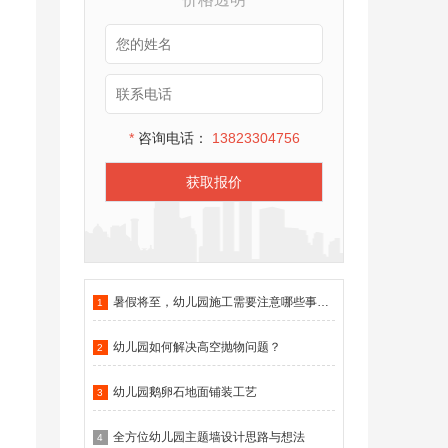
*
咨询电话：
13823304756
获取报价
暑假将至，幼儿园施工需要注意哪些事项？
1
幼儿园如何解决高空抛物问题？
2
幼儿园鹅卵石地面铺装工艺
3
全方位幼儿园主题墙设计思路与想法
4