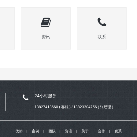
资讯
联系
24小时服务
13827413660 ( 客服 ) / 13823304756 ( 张经理 )
优势
案例
团队
资讯
关于
合作
联系