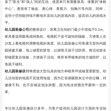
发了“医生”和“病人”间的互动，使原来只有测量身高、体重的“体检
中心”，逐渐有了验血、测心律、查视力、拍胸片等内容。同样，
这些小空间能持续不断地丰富幼儿的游戏内容，提高幼儿的游戏水
平。
幼儿园装修公司
的整体设计，床离卫生间的门最少不得低于0.2m。
家具要选用圆角或钝角的。电视机下设可旋转的隔板，方便客人在
沙发上看电视时调整电视的角度。幼儿园装修公司将露天室外内庭
园搭建天棚，地上铺置软胶垫，以便雨天孩子活防滑。将活动室全
部铺置复合地板，方便孩子活动。将所有带棱角的地方做防护，以
免孩子碰到。
幼儿园装修设计
将摆放大型玩具的地方种植草坪或铺置塑胶垫。幼
儿活动室的地面不宜使用地毯，因为它容易吸附灰尘中的尘螨，对
健康不利。也不宜铺设泡沫拼图，因为泡沫拼图含甲醛和一定的
苯。
专注幼儿园装修设计多年，为客户提供幼儿园设计方面的专业知