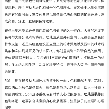
当然，选用亮丽色还须避免艳俗，要充分考虑色彩搭配的和谐，体
现高雅、理性与幼儿天性相融合的色彩理念。在装修中尽量保留建
筑原有的白墙面，主要家具也以较多白色块面来协调艳丽色块，造
成亮丽、活泼、雅致的色彩效果。
较多呈现木质原色是我们装修色彩处理的又一特点。天然的木纹本
色可与大部分色彩相协调。幼儿园从室外到室内，无论是金属色的
柞木支架，还是砖红色建筑正立面上的松木浮雕以及园中的柚木玩
具架和室内到处可见的杉木面板，都刻意营造出和谐自然的氛围，
既体现环保与时尚，又考虑到与亮丽色的搭酉己，打破单一的格
局，显示幼儿园生动、活泼的环境特点，也符合人类与生俱来的审
美情趣。
然而，现在很多幼儿园环境布置千园一面，色彩搭配无序、花哨，
错误的认为颜色越多越美、颜色越鲜艳幼儿越喜爱，给人一种眼花
缭乱的感觉，没有足够重视色彩对幼儿心理的影响。
幼儿园装修
的
色彩搭配一定要符合儿童的身心发展需要，注重孩子的生理和心理
感受。