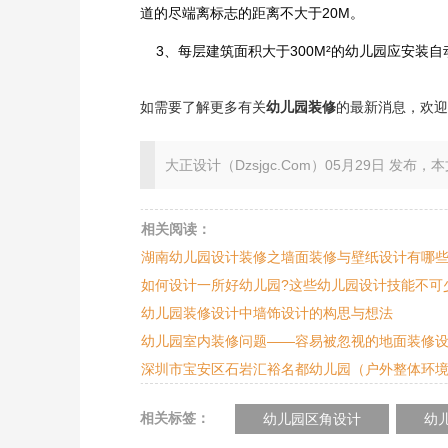
道的尽端离标志的距离不大于20M。
3、每层建筑面积大于300M²的幼儿园应安装自
如需要了解更多有关
幼儿园装修
的最新消息，欢迎
大正设计（Dzsjgc.Com）05月29日 发布，本文地址：ht
相关阅读：
湖南幼儿园设计装修之墙面装修与壁纸设计有哪
如何设计一所好幼儿园?这些幼儿园设计技能不可
幼儿园装修设计中墙饰设计的构思与想法
幼儿园室内装修问题——容易被忽视的地面装修
深圳市宝安区石岩汇裕名都幼儿园（户外整体环
相关标签：
幼儿园区角设计
幼