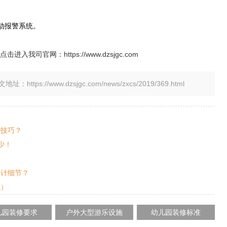
动报警系统。
点击进入我司官网：
https://www.dzsjgc.com
tps://www.dzsjgc.com/news/zxcs/2019/369.html
些技巧？
少！
设计细节？
境）
儿园装修要求
户外大型游乐设施
幼儿园装修标准