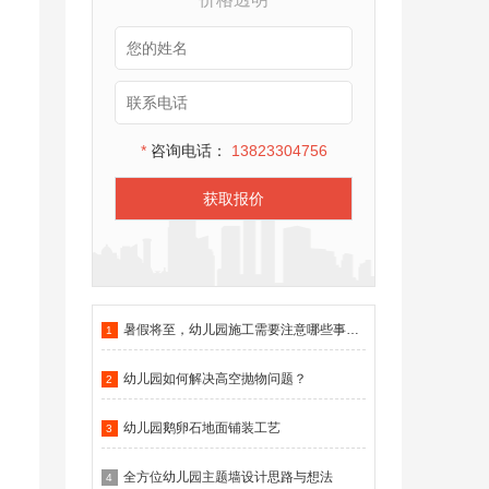
*
咨询电话：
13823304756
获取报价
暑假将至，幼儿园施工需要注意哪些事项？
1
幼儿园如何解决高空抛物问题？
2
幼儿园鹅卵石地面铺装工艺
3
全方位幼儿园主题墙设计思路与想法
4