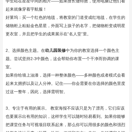
学生站在星星中间的相片——如果擅长做特效，使用电脑让他们看
起来就像穿着宇航服！
好莱坞：买一个红色的地毯，将教室的门道变成红地毯，在学生的
储物柜上粘贴金色星星，外面写上孩子的名字，把储物柜变成明星
更衣室，并且把学生的成果展示在“名人堂”里。
2、选择颜色主题。在
幼儿园装修
中为你的教室选择一个颜色主
题。尝试坚持2-3中颜色，这会帮助你布置一个干净而协调的课
室。
如果你给墙上油漆，选择一种整体颜色——多种颜色或者模式会看
起来太拥挤以及让人分神。记住——你会需要在你选择的颜色里度
过这一整年，因此，选择需明智。
3、专注于有用的展示。 教室海报不应该只是为了漂亮，它们应该
也要展示出有用的知识，这样学生可以随时轻易看到。如果你能够
把课堂任务与可视项目联系起来，那么你可以用很多的颜色和强烈