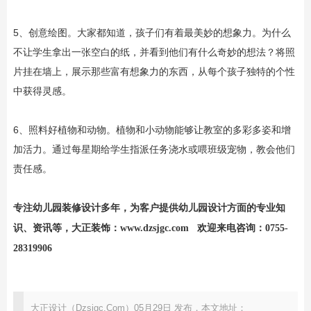
5、创意绘图。大家都知道，孩子们有着最美妙的想象力。为什么
不让学生拿出一张空白的纸，并看到他们有什么奇妙的想法？将照
片挂在墙上，展示那些富有想象力的东西，从每个孩子独特的个性
中获得灵感。
6、照料好植物和动物。植物和小动物能够让教室的多彩多姿和增
加活力。通过每星期给学生指派任务浇水或喂班级宠物，教会他们
责任感。
专注
幼儿园装修设计
多年，为客户提供幼儿园设计方面的专业知
识、资讯等，大正装饰：
www.dzsjgc.com
欢迎来电咨询：0755-
28319906
大正设计（Dzsjgc.Com）05月29日 发布，本文地址：