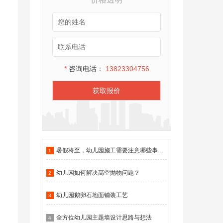
*
咨询电话：
13823304756
获取报价
暑假将至，幼儿园施工需要注意哪些事项？
1
幼儿园如何解决高空抛物问题？
2
幼儿园鹅卵石地面铺装工艺
3
全方位幼儿园主题墙设计思路与想法
4