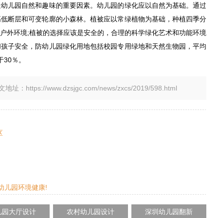
造幼儿园自然和趣味的重要因素。幼儿园的绿化应以自然为基础。通过
高低断层和可变轮廓的小森林。植被应以常绿植物为基础，种植四季分
户外环境;植被的选择应该是安全的，合理的科学绿化艺术和功能环境
和孩子安全，防幼儿园绿化用地包括校园专用绿地和天然生物园，平均
30％。
tps://www.dzsjgc.com/news/zxcs/2019/598.html
区
幼儿园环境健康!
儿园大厅设计
农村幼儿园设计
深圳幼儿园翻新