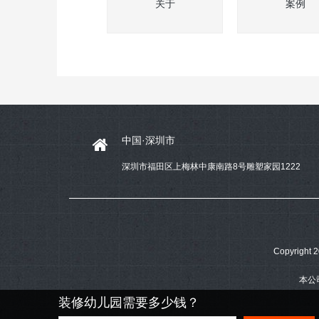
关于
案例
中国·深圳市
深圳市福田区上梅林中康南路8号雕塑家园1222
Copyrig
本公
装修幼儿园需要多少钱？