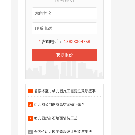
*
咨询电话：
13823304756
获取报价
暑假将至，幼儿园施工需要注意哪些事项？
1
幼儿园如何解决高空抛物问题？
2
幼儿园鹅卵石地面铺装工艺
3
全方位幼儿园主题墙设计思路与想法
4