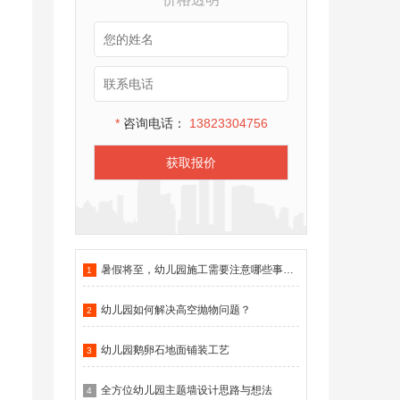
*
咨询电话：
13823304756
获取报价
暑假将至，幼儿园施工需要注意哪些事项？
1
幼儿园如何解决高空抛物问题？
2
幼儿园鹅卵石地面铺装工艺
3
全方位幼儿园主题墙设计思路与想法
4