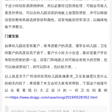
子还小特别容易滑倒摔倒，所以必要经过防滑处理，可能会导致儿
童意外滑动。可以在幼儿园浴室的地板上放置防滑垫，并可以根据
浴室的整体风格选择形状和颜色。浴室地板应经常清洁，以确保地
板干净整洁。
门窗安装
如果幼儿园浴室有窗户，请考虑窗户的高度。通常在幼儿园，卫生
间窗户的高度应高于孩子，窗户大小应大小合适，最好是窗户开在
有阳光照射的那一边，浴室门和地面之间可能会有很大的空隙，也
可以做成滑动门，则可以防水，也比较方便。。
以上就是关于广州深圳东莞幼儿园装修要求_卫生装修需注意什么
的相关内容了，希望看了本文会对大家有所帮助，下面这个链接可
以去看看我们大正设计的一些卫生间案例
>>>
https://www.dzsjgc.com/case/snxg/2019/0528/352.html
大正设计（Dzsjgc.Com）12月14日 发布，本文地址：