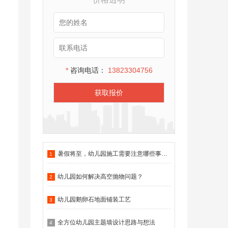
*
咨询电话：
13823304756
获取报价
暑假将至，幼儿园施工需要注意哪些事项？
1
幼儿园如何解决高空抛物问题？
2
幼儿园鹅卵石地面铺装工艺
3
全方位幼儿园主题墙设计思路与想法
4