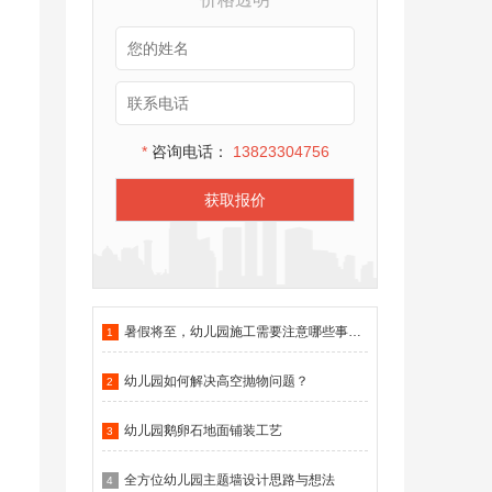
*
咨询电话：
13823304756
获取报价
暑假将至，幼儿园施工需要注意哪些事项？
1
幼儿园如何解决高空抛物问题？
2
幼儿园鹅卵石地面铺装工艺
3
全方位幼儿园主题墙设计思路与想法
4