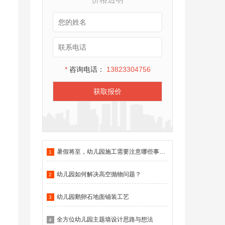
*
咨询电话：
13823304756
获取报价
暑假将至，幼儿园施工需要注意哪些事项？
1
幼儿园如何解决高空抛物问题？
2
幼儿园鹅卵石地面铺装工艺
3
全方位幼儿园主题墙设计思路与想法
4