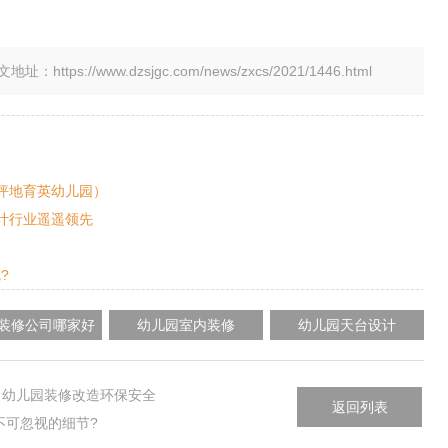
tps://www.dzsjgc.com/news/zxcs/2021/1446.html
坪地育英幼儿园）
计行业遥遥领先
?
装修公司哪家好
幼儿园室内装修
幼儿园天台设计
？幼儿园装修改造环保安全
返回列表
不可忽视的细节?