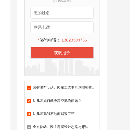
*
咨询电话：
13823304756
获取报价
暑假将至，幼儿园施工需要注意哪些事项？
1
幼儿园如何解决高空抛物问题？
2
幼儿园鹅卵石地面铺装工艺
3
全方位幼儿园主题墙设计思路与想法
4