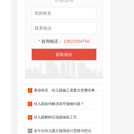
*
咨询电话：
13823304756
获取报价
暑假将至，幼儿园施工需要注意哪些事项？
1
幼儿园如何解决高空抛物问题？
2
幼儿园鹅卵石地面铺装工艺
3
全方位幼儿园主题墙设计思路与想法
4