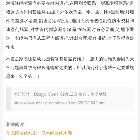
对沉降缝堵漏有必要在缝内进行,选用刚柔联系、膨胀增强联系4道
堵漏防地作用甚佳,即由里向外依次为柔、刚、柔、刚4道防地;对埋
件周围漏水堵漏,剔凿必定深度后,选用无机浸透性刚性防水资料和
速凝剂堵漏;对线管内部渗漏水堵漏,在堵漏时有必要塞实;地下通
道、电缆沟只有从工程内部进行,计划合理,操作准确,才干取得良好
作用。
不管是家装还是幼儿园装修都是需要施工，施工的话难免会因为天
气问题而导致有破裂缝缝隙之类的，所以我们对于这块一定要重视
起来，安全第一！
大正设计（Dzsjgc.Com）09月12日 发布，本文地址：
https://www.dzsjgc.com/news/zxcs/2023/1842.html
相关阅读：
幼儿园装修知识：卫生间装修步骤