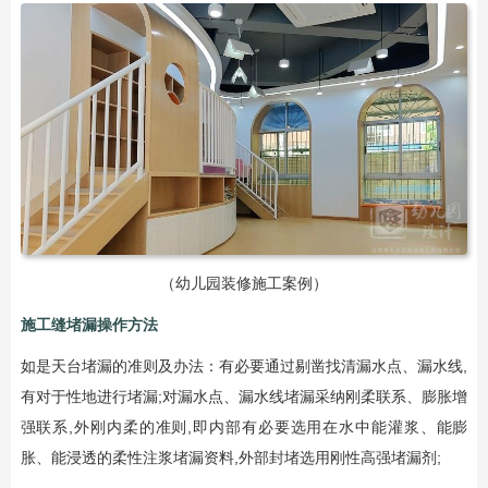
（幼儿园装修施工案例）
施工缝堵漏操作方法
如是天台堵漏的准则及办法：有必要通过剔凿找清漏水点、漏水线,
有对于性地进行堵漏;对漏水点、漏水线堵漏采纳刚柔联系、膨胀增
强联系,外刚内柔的准则,即内部有必要选用在水中能灌浆、能膨
胀、能浸透的柔性注浆堵漏资料,外部封堵选用刚性高强堵漏剂;