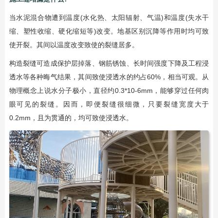
当水泥混合物遭到温度(水化热、太阳辐射、气温)和温度(失水干
缩、塑性收缩、硬化缩短等)改变。地基区别沉降等作用时均可致
使开裂。其间以温度改变致使的裂缝居多。
构造裂缝可造成保护层掉落、钢筋锈蚀、长时间强度下降及工程浸
透水等各种晦气结果，其间致使浸透水的约占60%，相当可观。从
物理概念上说水分子极小，直径约0.3*10-6mm，能够穿过任何肉
眼可见的裂缝。因而，即便裂缝很细微，只要裂缝宽度大于
0.2mm，且为贯通的，均可致使浸透水。